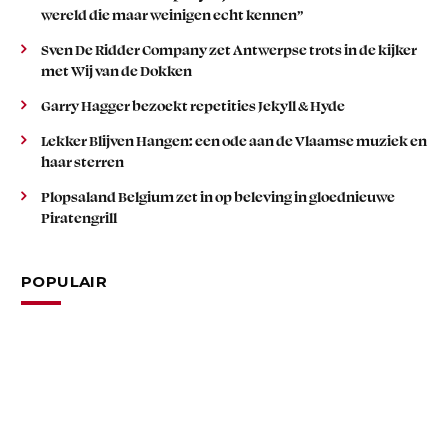
wereld die maar weinigen echt kennen”
Sven De Ridder Company zet Antwerpse trots in de kijker
met Wij van de Dokken
Garry Hagger bezoekt repetities Jekyll & Hyde
Lekker Blijven Hangen: een ode aan de Vlaamse muziek en
haar sterren
Plopsaland Belgium zet in op beleving in gloednieuwe
Piratengrill
POPULAIR