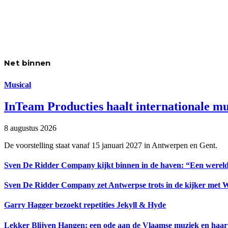
Net binnen
Musical
InTeam Producties haalt internationale m
8 augustus 2026
De voorstelling staat vanaf 15 januari 2027 in Antwerpen en Gent.
Sven De Ridder Company kijkt binnen in de haven: “Een wereld
Sven De Ridder Company zet Antwerpse trots in de kijker met 
Garry Hagger bezoekt repetities Jekyll & Hyde
Lekker Blijven Hangen: een ode aan de Vlaamse muziek en haar