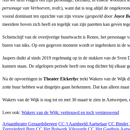
personage van Verhoeven, nvdr.
), want dat is nog altijd de ongekroon
vooral dominant ten opzichte van zijn vrouw (
gespeeld door
Joyce Be
meerdere boven zich heeft en tegelijk van zijn paretten kan geven teg
Schietschijf van de overijverige buurtwacht is Renee, het personage 
buren van niks. Op een gegeven moment wordt er ingebroken in de wij
Jaspers duikt al sinds 2019 regelmatig op in de stukken van de Sven 
kunnen staan. De afgelopen periode heeft ons nog dichter bij elkaar
Na de opvoeringen in
Theater Elckerlyc
trekt Wakers van de Wijk di
zotte buur hebben wat dingetjes gaan herkennen. Dat kan alleen maar 
Wakers van de Wijk is nog tot en met 30 maart te zien in Antwerpen, 
Lees ook:
Wakers van de Wijk: vertrouwd en toch vernieuwend
Arjaantheater Geraardsbergen
CC 't Aambeeld Aartselaar
CC Binder 
Zeepziederij Bree
CC Het Bolwerk Vilvoorde
CC Het Gasthuis Aars