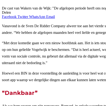
De cast van Wakers van de Wijk: "De afgelopen periode heeft ons nog 
Delen
Facebook
Twitter
WhatsApp
Email
Vanavond is de Sven De Ridder Company alweer toe aan het vierde
andere. “We hebben de afgelopen maanden heel veel liefde en genegenh
“Met deze komedie gaan we een nieuw hoofdstuk aan. Het is iets stou
op om hun geliefde Vogelwijk te beschermen. “Dat is heel actueel, we
vorm van sociale controle, nu gebeurt dat allemaal via de digitale we
uiteraard niet de bedoeling is.”
Hoewel een BIN in deze voorstelling de aanleiding is voor heel wat com
soort app waarop we dergelijke dingen aan elkaar kunnen laten weten,
“Dankbaar”
Als we hem vragen om zijn personage, Bernard, in enkele woorden te o