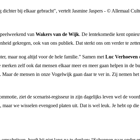
dichter bij elkaar gebracht", vertelt Jasmine Jaspers - © Allemaal Cult
 speelweekend van
Wakers van de Wijk
. De lentekomedie kent opnieu
eid gekregen, ook van ons publiek. Dat sterkt ons om verder te zetten
ter, maar nog altijd voor de hele familie.” Samen met
Luc Verhoeven
 merken zelf ook dat mensen elkaar meer en meer gaan helpen in de buu
g. Maar de mensen in onze Vogelwijk gaan daar te ver in. Zij nemen het r
motie, ziet de scenarist-regisseur in zijn dagelijks leven wel de voord
 maar we wisselen evengoed platen uit. Dat is wel leuk. Je hebt op die
mschrijven, hoeft hij niet lang na te denken: “Schoppen naar onder en 