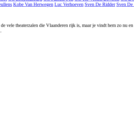
ullens
Kobe Van Herwegen
Luc Verhoeven
Sven De Ridder
Sven De
 uit de vele theaterzalen die Vlaanderen rijk is, maar je vindt hem zo nu
.