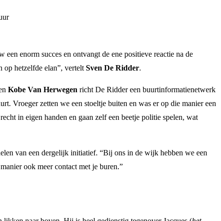
uur
w een enorm succes en ontvangt de ene positieve reactie na de
 op hetzelfde elan”, vertelt
Sven De Ridder
.
en
Kobe Van Herwegen
richt De Ridder een buurtinformatienetwerk
rt. Vroeger zetten we een stoeltje buiten en was er op die manier een
echt in eigen handen en gaan zelf een beetje politie spelen, wat
elen van een dergelijk initiatief. “Bij ons in de wijk hebben we een
 manier ook meer contact met je buren.”
likken naar boven. Hij is heel gedienstig tegenover Jacques (
het