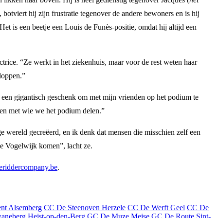
botviert hij zijn frustratie tegenover de andere bewoners en is hij
. Het is een beetje een Louis de Funès-positie, omdat hij altijd een
actrice. “Ze werkt in het ziekenhuis, maar voor de rest weten haar
loppen.”
is een gigantisch geschenk om met mijn vrienden op het podium te
sen met wie we het podium delen.”
e wereld gecreëerd, en ik denk dat mensen die misschien zelf een
de Vogelwijk komen”, lacht ze.
eriddercompany.be
.
nt Alsemberg
CC De Steenoven Herzele
CC De Werft Geel
CC De
neberg Heist-op-den-Berg
GC De Muze Meise
GC De Route Sint-