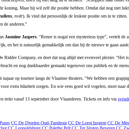
de koning. Maar hij wil zelf die positie hebben. Omdat dat nog niet lukt, 
ullens
, nvdr
). Ik vind dat persoonlijk de leukste positie om in te zitten
en de anderen.”
van
Jasmine Jaspers
. “Renee is nogal een mysterieus type”, vertelt de 
k, en het is natuurlijk gemakkelijk om dan bij de nieuwe te gaan aank
De Ridder Company, en doet dat nog altijd met evenveel plezier. “Het 
 gebracht en nog dankbaarder gemaakt tegenover ons publiek en de men
t najaar op tournee langs de Vlaamse theaters. “We hebben een grappig
voor extra hilariteit zorgen. En wie eens goed wil vogelen, moet naar 
en trekt vanaf 13 september door Vlaanderen. Tickets en info via
svend
Puurs
CC De Djoelen Oud-Turnhout
CC De Leest Izegem
CC De Mee
chot
CC Leopoldsburg
CC Palethe Pelt
CC Ter Vesten Beveren
CC Zwa