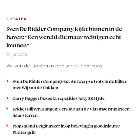
THEATER
Sven De Ridder Company kijkt binnen in de
haven: “Een wereld die maar weinigen echt
kennen”
29 juli 2026
Wij van de Dokken is een schot in de roos.
Sven De Ridder Company zet Antwerpse trots in de kijker
met Wij van de Dokken
Garry Hagger bezoekt repetities Jekyll & Hyde
Lekker Blijven Hangen: een ode aan de Vlaamse muziek en
haar sterren
Plopsaland Belgium zet in op beleving in gloednieuwe
Piratengrill