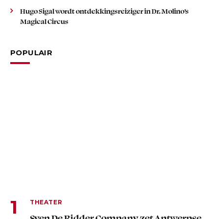
Hugo Sigal wordt ontdekkingsreiziger in Dr. Molino’s
Magical Circus
POPULAIR
THEATER
Sven De Ridder Company zet Antwerpse