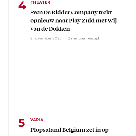
THEATER
Sven De Ridder Company trekt
opnieuw naar Play Zuid met Wij
van de Dokken
2 november 2025
2 minuten leestijd
VARIA
Plopsaland Belgium zet in op