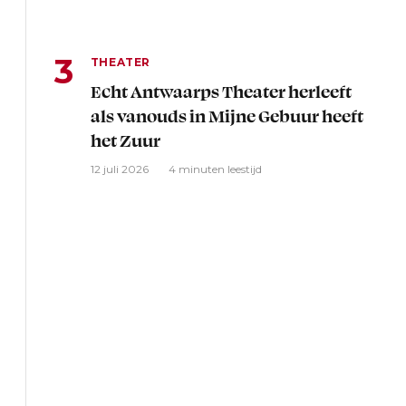
THEATER
Echt Antwaarps Theater herleeft
als vanouds in Mijne Gebuur heeft
het Zuur
12 juli 2026
4 minuten leestijd