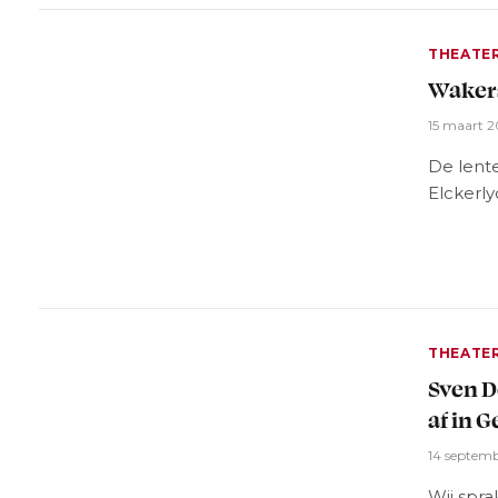
THEATE
Wakers
15 maart 
De lent
Elckerly
THEATE
Sven D
af in 
14 septem
Wij spr