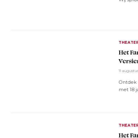
THEATE
Het Fa
Versie
11 augustu
Ontdek 
met 18 j
THEATE
Het Fa