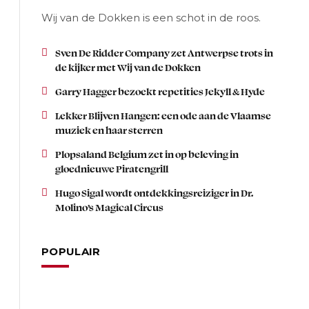
Wij van de Dokken is een schot in de roos.
Sven De Ridder Company zet Antwerpse trots in
de kijker met Wij van de Dokken
Garry Hagger bezoekt repetities Jekyll & Hyde
Lekker Blijven Hangen: een ode aan de Vlaamse
muziek en haar sterren
Plopsaland Belgium zet in op beleving in
gloednieuwe Piratengrill
Hugo Sigal wordt ontdekkingsreiziger in Dr.
Molino’s Magical Circus
POPULAIR