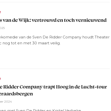
R
 van de Wijk: vertrouwd en toch vernieuwend
2025
ekomedie van de Sven De Ridder Company houdt Theater
c nog tot en met 30 maart veilig.
R
e Ridder Company trapt Hoog in de Lucht-tour
Geraardsbergen
ber 2024
aken met Sven De Ridder en Kristel Verbeke.