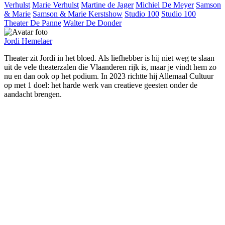
Verhulst
Marie Verhulst
Martine de Jager
Michiel De Meyer
Samson
& Marie
Samson & Marie Kerstshow
Studio 100
Studio 100
Theater De Panne
Walter De Donder
Jordi Hemelaer
Theater zit Jordi in het bloed. Als liefhebber is hij niet weg te slaan
uit de vele theaterzalen die Vlaanderen rijk is, maar je vindt hem zo
nu en dan ook op het podium. In 2023 richtte hij Allemaal Cultuur
op met 1 doel: het harde werk van creatieve geesten onder de
aandacht brengen.