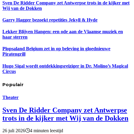
Sven De Ridder Company zet Antwerpse trots in de kijker met
Wij van de Dokken
Garry Hagger bezoekt repetities Jekyll & Hyde
Lekker Blijven Hangen: een ode aan de Vlaamse muziek en
haar sterren
Plopsaland Belgium zet in op beleving in gloednieuwe
Piratengrill
Hugo Sigal wordt ontdekkingsreiziger in Dr. Molino’s Magical
Circus
Populair
Theater
Sven De Ridder Company zet Antwerpse
trots in de kijker met Wij van de Dokken
26 juli 2026
4 minuten leestijd