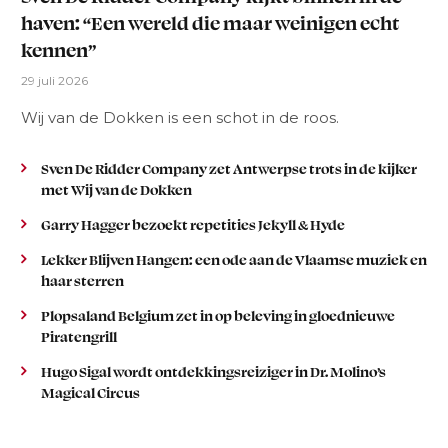
haven: “Een wereld die maar weinigen echt
kennen”
29 juli 2026
Wij van de Dokken is een schot in de roos.
Sven De Ridder Company zet Antwerpse trots in de kijker
met Wij van de Dokken
Garry Hagger bezoekt repetities Jekyll & Hyde
Lekker Blijven Hangen: een ode aan de Vlaamse muziek en
haar sterren
Plopsaland Belgium zet in op beleving in gloednieuwe
Piratengrill
Hugo Sigal wordt ontdekkingsreiziger in Dr. Molino’s
Magical Circus