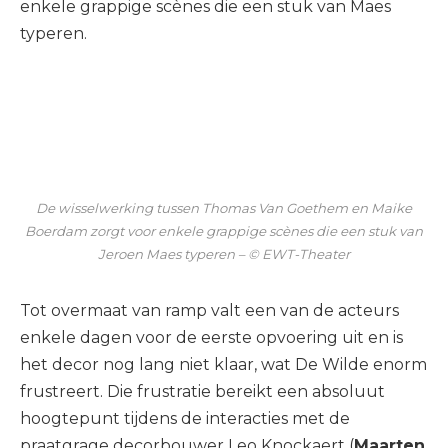
enkele grappige scènes die een stuk van Maes
typeren.
De wisselwerking tussen Thomas Van Goethem en Maike
Boerdam zorgt voor enkele grappige scènes die een stuk van
Jeroen Maes typeren – © EWT-Theater
Tot overmaat van ramp valt een van de acteurs
enkele dagen voor de eerste opvoering uit en is
het decor nog lang niet klaar, wat De Wilde enorm
frustreert. Die frustratie bereikt een absoluut
hoogtepunt tijdens de interacties met de
praatgrage decorbouwer Leo Knockaert (
Maarten