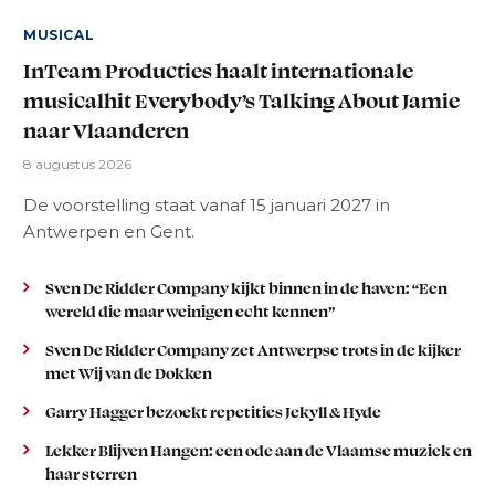
MUSICAL
InTeam Producties haalt internationale
musicalhit Everybody’s Talking About Jamie
naar Vlaanderen
8 augustus 2026
De voorstelling staat vanaf 15 januari 2027 in
Antwerpen en Gent.
Sven De Ridder Company kijkt binnen in de haven: “Een
wereld die maar weinigen echt kennen”
Sven De Ridder Company zet Antwerpse trots in de kijker
met Wij van de Dokken
Garry Hagger bezoekt repetities Jekyll & Hyde
Lekker Blijven Hangen: een ode aan de Vlaamse muziek en
haar sterren