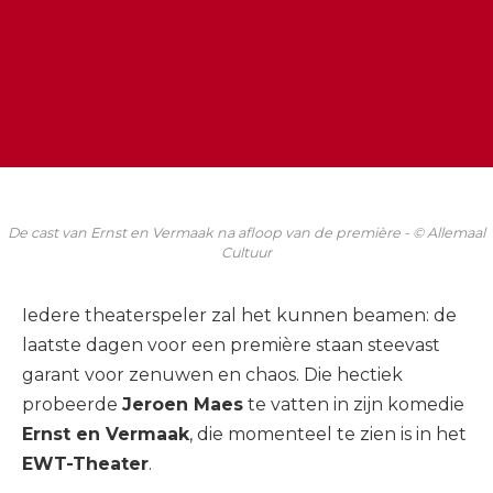
De cast van Ernst en Vermaak na afloop van de première - © Allemaal
Cultuur
Iedere theaterspeler zal het kunnen beamen: de
laatste dagen voor een première staan steevast
garant voor zenuwen en chaos. Die hectiek
probeerde
Jeroen Maes
te vatten in zijn komedie
Ernst en Vermaak
, die momenteel te zien is in het
EWT-Theater
.