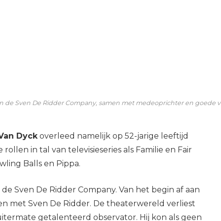
van de Sven De Ridder Company, samen met medeoprichter en goede v
 Van Dyck
overleed namelijk op 52-jarige leeftijd
llen in tal van televisieseries als Familie en Fair
wling Balls en Pippa.
n de Sven De Ridder Company. Van het begin af aan
men met Sven De Ridder. De theaterwereld verliest
itermate getalenteerd observator. Hij kon als geen