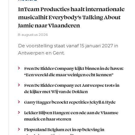
InTeam Producties haalt internationale
musicalhit Everybody’s Talking About
Jamie naar Vlaanderen
8 augustus 2026
De voorstelling staat vanaf 15 januari 2027 in
Antwerpen en Gent.
Sven De Ridder Company kijkt binnen in de haven:
“Een wereld die maar weinigen echt kennen”
Sven De Ridder Company zet Antwerpse trots in
de kijker met Wij van de Dokken
Garry Hagger bezoekt repetities Jekyll & Hyde
Lekker Blijven Hangen: een ode aan de Vlaamse
muziek en haar sterren
Plopsaland Belgium zet in op beleving in