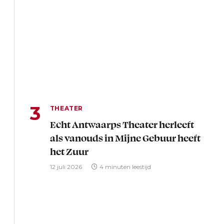
THEATER
Echt Antwaarps Theater herleeft
als vanouds in Mijne Gebuur heeft
het Zuur
12 juli 2026
4 minuten leestijd