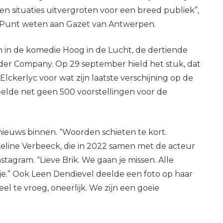
en situaties uitvergroten voor een breed publiek”,
 Punt weten aan Gazet van Antwerpen.
 in de komedie Hoog in de Lucht, de dertiende
idder Company. Op 29 september hield het stuk, dat
lckerlyc voor wat zijn laatste verschijning op de
lde net geen 500 voorstellingen voor de
 nieuws binnen. “Woorden schieten te kort.
e Celine Verbeeck, die in 2022 samen met de acteur
stagram. “Lieve Brik. We gaan je missen. Alle
Eefje.” Ook Leen Dendievel deelde een foto op haar
eel te vroeg, oneerlijk. We zijn een goeie