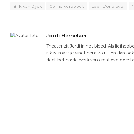
Brik Van Dyck
Celine Verbeeck
Leen Dendievel
Jordi Hemelaer
Theater zit Jordi in het bloed. Als liefhebb
rijk is, maar je vindt hem zo nu en dan oo
doel: het harde werk van creatieve gees