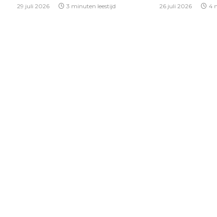
29 juli 2026
3 minuten leestijd
26 juli 2026
4 