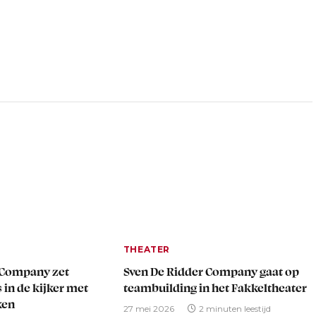
THEATER
 Company zet
Sven De Ridder Company gaat op
 in de kijker met
teambuilding in het Fakkeltheater
ken
27 mei 2026
2 minuten leestijd