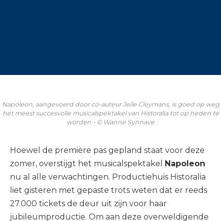
Napoleon, aangevoerd door co-auteur Jelle Cleymans, is goed op weg
het meest succesvolle musicalspektakel van Historalia tot op heden te
worden - © Wanne Synnave
Hoewel de première pas gepland staat voor deze
zomer, overstijgt het musicalspektakel
Napoleon
nu al alle verwachtingen. Productiehuis Historalia
liet gisteren met gepaste trots weten dat er reeds
27.000 tickets de deur uit zijn voor haar
jubileumproductie. Om aan deze overweldigende