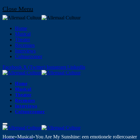
Close Menu
Home
Musical
Theater
Recensies
Interviews
Cultuurzomer
Facebook
X (Twitter)
Instagram
LinkedIn
Home
Musical
Theater
Recensies
Interviews
Cultuurzomer
Home
»
Musical
»
You Are My Sunshine: een emotionele rollercoaster