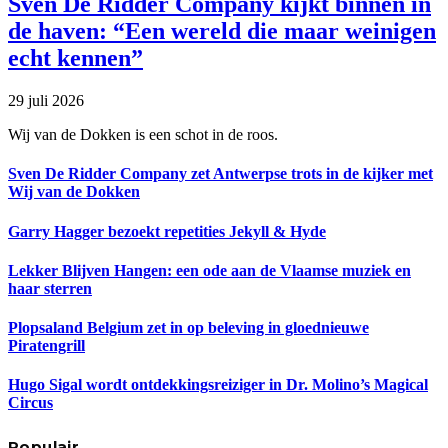
Sven De Ridder Company kijkt binnen in
de haven: “Een wereld die maar weinigen
echt kennen”
29 juli 2026
Wij van de Dokken is een schot in de roos.
Sven De Ridder Company zet Antwerpse trots in de kijker met
Wij van de Dokken
Garry Hagger bezoekt repetities Jekyll & Hyde
Lekker Blijven Hangen: een ode aan de Vlaamse muziek en
haar sterren
Plopsaland Belgium zet in op beleving in gloednieuwe
Piratengrill
Hugo Sigal wordt ontdekkingsreiziger in Dr. Molino’s Magical
Circus
Populair