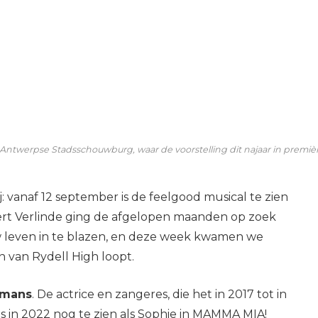
Antwerpse Stadsschouwburg, waar de voorstelling dit najaar in première
: vanaf 12 september is de feelgood musical te zien
ert Verlinde ging de afgelopen maanden op zoek
w leven in te blazen, en deze week kwamen we
n van Rydell High loopt.
tmans
. De actrice en zangeres, die het in 2017 tot in
as in 2022 nog te zien als Sophie in MAMMA MIA!