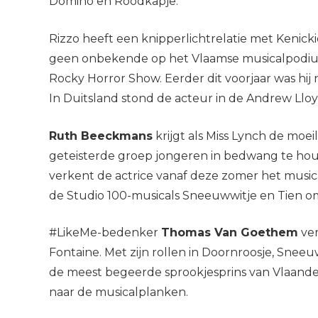
Domino en Roodkapje.
Rizzo heeft een knipperlichtrelatie met Kenicki
geen onbekende op het Vlaamse musicalpodium 
Rocky Horror Show. Eerder dit voorjaar was hij
In Duitsland stond de acteur in de Andrew Llo
Ruth Beeckmans
krijgt als Miss Lynch de mo
geteisterde groep jongeren in bedwang te houde
verkent de actrice vanaf deze zomer het music
de Studio 100-musicals Sneeuwwitje en Tien om
#LikeMe-bedenker
Thomas Van Goethem
ver
Fontaine. Met zijn rollen in Doornroosje, Sne
de meest begeerde sprookjesprins van Vlaandere
naar de musicalplanken.