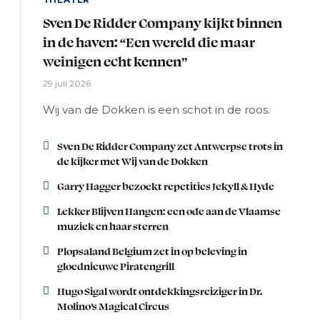
Sven De Ridder Company kijkt binnen
in de haven: “Een wereld die maar
weinigen echt kennen”
29 juli 2026
Wij van de Dokken is een schot in de roos.
Sven De Ridder Company zet Antwerpse trots in
de kijker met Wij van de Dokken
Garry Hagger bezoekt repetities Jekyll & Hyde
Lekker Blijven Hangen: een ode aan de Vlaamse
muziek en haar sterren
Plopsaland Belgium zet in op beleving in
gloednieuwe Piratengrill
Hugo Sigal wordt ontdekkingsreiziger in Dr.
Molino’s Magical Circus