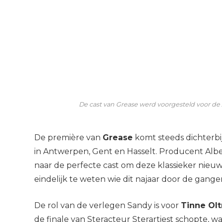
De cast van Grease werd voorgesteld voor de 
De première van
Grease
komt steeds dichterbij
in Antwerpen, Gent en Hasselt. Producent Alb
naar de perfecte cast om deze klassieker nieu
eindelijk te weten wie dit najaar door de gange
De rol van de verlegen Sandy is voor
Tinne Ol
de finale van Steracteur Sterartiest schopte, w