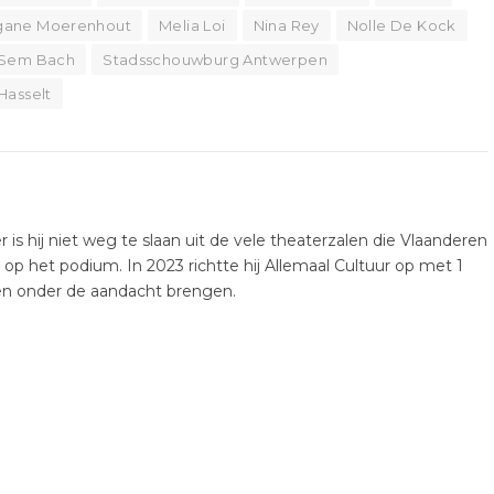
ane Moerenhout
Melia Loi
Nina Rey
Nolle De Kock
Sem Bach
Stadsschouwburg Antwerpen
Hasselt
er is hij niet weg te slaan uit de vele theaterzalen die Vlaanderen
k op het podium. In 2023 richtte hij Allemaal Cultuur op met 1
ten onder de aandacht brengen.