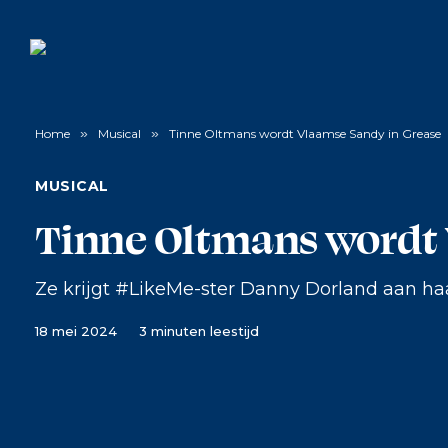
Home
»
Musical
»
Tinne Oltmans wordt Vlaamse Sandy in Grease
MUSICAL
Tinne Oltmans wordt 
Ze krijgt #LikeMe-ster Danny Dorland aan haa
18 mei 2024
3 minuten leestijd