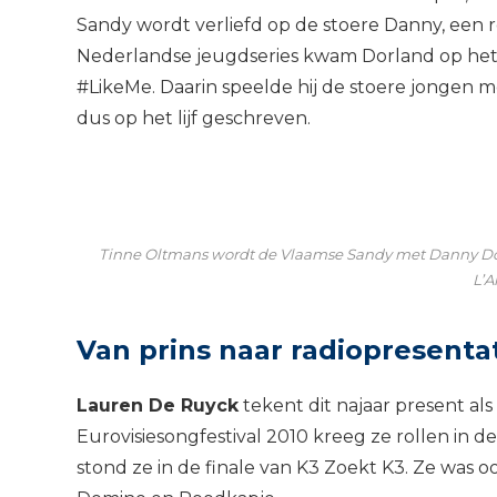
Sandy wordt verliefd op de stoere Danny, een r
Nederlandse jeugdseries kwam Dorland op het V
#LikeMe. Daarin speelde hij de stoere jongen me
dus op het lijf geschreven.
Tinne Oltmans wordt de Vlaamse Sandy met Danny Dor
L’A
Van prins naar radiopresenta
Lauren De Ruyck
tekent dit najaar present als
Eurovisiesongfestival 2010 kreeg ze rollen in d
stond ze in de finale van K3 Zoekt K3. Ze was ook