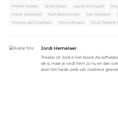
Imahni Tsolakis
Jente Visser
Lauren De Ruyck
Meg
Pieter Casteleyn
Ruth Beeckmans
Sam Rondeel
Thomas Van Goethem
Tinne Oltmans
Trixxo Theater 
Jordi Hemelaer
Theater zit Jordi in het bloed. Als liefhebb
rijk is, maar je vindt hem zo nu en dan oo
doel: het harde werk van creatieve gees