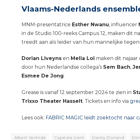
Vlaams-Nederlands ensembl
MNM-presentatrice
Esther Nwanu
, influencer
in de Studio 100-reeks Campus 12, maken dit na
treedt aan als leider van hun mannelijke tegen
Dorian Liveyns
en
Melia Loi
maken dit najaar 
door hun Nederlandse collega’s
Sem Bach
,
Je
Esmee De Jong
.
Grease is vanaf 12 september 2024 te zien in
St
Trixxo Theater Hasselt
. Tickets en info via
gre
Lees ook:
FABRIC MAGIC leidt zoektocht naar c
Albert Verlinde
Capitole Gent
Danny Dorland
Dor