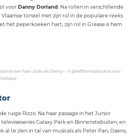
ol voor
Danny Dorland
. Na rollen in verschillende
laamse toneel met zijn rol in de populaire reeks
t het peperkoeken hart, zijn rol in Grease is hem
land aan haar zijde als Danny – © @rafthomasstudios voor
rtistique
tor
 de ruige Rizzo. Na haar passage in het Junior
e televisieseries Galaxy Park en Binnenstebuiten, en
 al te zien in tal van musicals als Peter Pan, Daens,