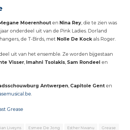
e
Megane Moerenhout
en
Nina Rey
, die te zien was
jaar onderdeel uit van de Pink Ladies. Dorland
hangers, de T-Birds, met
Nolle De Kock
als Roger.
deel uit van het ensemble. Ze worden bijgestaan
nte Visser
,
Imahni Tsolakis
,
Sam Rondeel
en
adsschouwburg Antwerpen
,
Capitole Gent
en
asemusical.be
.
ast Grease
ian Liveyns
Esmee De Jong
Esther Nwanu
Grease