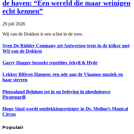
de haven: “Een wereld die maar weinigen
echt kennen”
29 juli 2026
Wij van de Dokken is een schot in de roos.
Sven De Ridder Company zet Antwerpse trots in de kijker met
Wij van de Dokken
Garry Hagger bezoekt repetities Jekyll & Hyde
Lekker Blijven Hangen: een ode aan de Vlaamse muziek en
haar sterren
Plopsaland Belgium zet in op beleving in gloednieuwe
Piratengrill
Hugo Sigal wordt ontdekkingsreiziger in Dr. Molino’s Magical
Circus
Populair