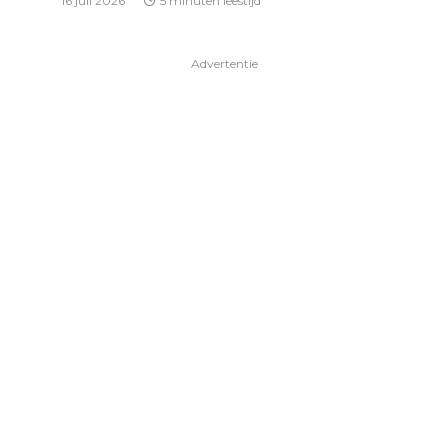
16 juli 2026
5 minuten leestijd
Advertentie