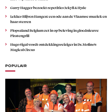
Garry Hagger bezoekt repetities Jekyll & Hyde
Lekker Blijven Hangen: een ode aan de Vlaamse muziek en
haar sterren
Plopsaland Belgium zet in op beleving in gloednieuwe
Piratengrill
Hugo Sigal wordt ontdekkingsreiziger in Dr. Molino’s
Magical Circus
POPULAIR