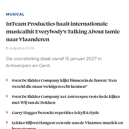
MUSICAL
InTeam Producties haalt internationale
musicalhit Everybody’s Talking About Jamie
naar Vlaanderen
8 augustus 2026
De voorstelling staat vanaf 15 januari 2027 in
Antwerpen en Gent.
Sven De Ridder Company kijkt binnen in de haven: “Een
wereld die maar weinigen echt kennen”
Sven De Ridder Company zet Antwerpse trots in de kijker
met Wij van de Dokken
Garry Hagger bezoekt repetities Jekyll & Hyde
Lekker Blijven Hangen: een ode aan de Vlaamse muziek en
haar sterren