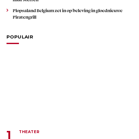
Plopsaland Belgium zet in op beleving in gloednieuwe
Piratengrill
POPULAIR
THEATER