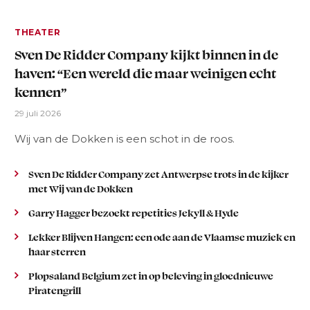
THEATER
Sven De Ridder Company kijkt binnen in de
haven: “Een wereld die maar weinigen echt
kennen”
29 juli 2026
Wij van de Dokken is een schot in de roos.
Sven De Ridder Company zet Antwerpse trots in de kijker
met Wij van de Dokken
Garry Hagger bezoekt repetities Jekyll & Hyde
Lekker Blijven Hangen: een ode aan de Vlaamse muziek en
haar sterren
Plopsaland Belgium zet in op beleving in gloednieuwe
Piratengrill