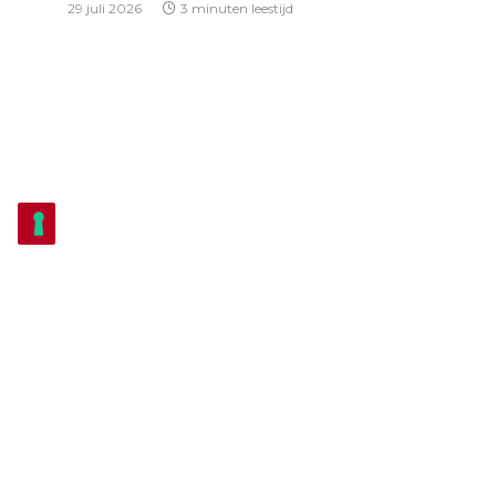
29 juli 2026
3 minuten leestijd
THEATER
Echt Antwaarps Theater herleeft als
vanouds in Mijne Gebuur heeft het Zuur
12 juli 2026
4 minuten leestijd