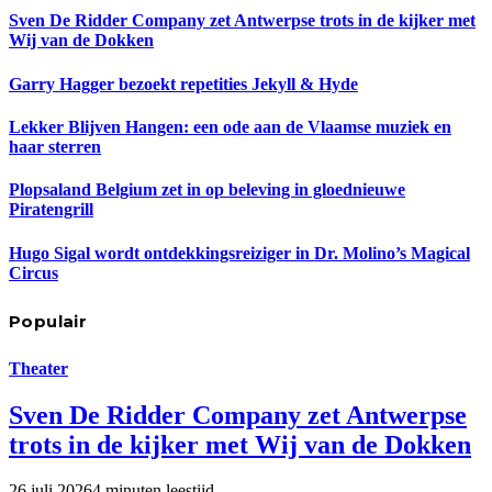
Sven De Ridder Company zet Antwerpse trots in de kijker met
Wij van de Dokken
Garry Hagger bezoekt repetities Jekyll & Hyde
Lekker Blijven Hangen: een ode aan de Vlaamse muziek en
haar sterren
Plopsaland Belgium zet in op beleving in gloednieuwe
Piratengrill
Hugo Sigal wordt ontdekkingsreiziger in Dr. Molino’s Magical
Circus
Populair
Theater
Sven De Ridder Company zet Antwerpse
trots in de kijker met Wij van de Dokken
26 juli 2026
4 minuten leestijd