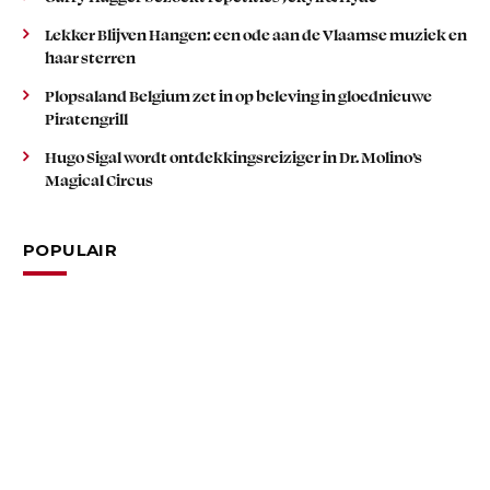
Lekker Blijven Hangen: een ode aan de Vlaamse muziek en
haar sterren
Plopsaland Belgium zet in op beleving in gloednieuwe
Piratengrill
Hugo Sigal wordt ontdekkingsreiziger in Dr. Molino’s
Magical Circus
POPULAIR