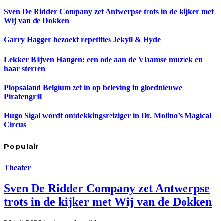
Sven De Ridder Company zet Antwerpse trots in de kijker met
Wij van de Dokken
Garry Hagger bezoekt repetities Jekyll & Hyde
Lekker Blijven Hangen: een ode aan de Vlaamse muziek en
haar sterren
Plopsaland Belgium zet in op beleving in gloednieuwe
Piratengrill
Hugo Sigal wordt ontdekkingsreiziger in Dr. Molino’s Magical
Circus
Populair
Theater
Sven De Ridder Company zet Antwerpse
trots in de kijker met Wij van de Dokken