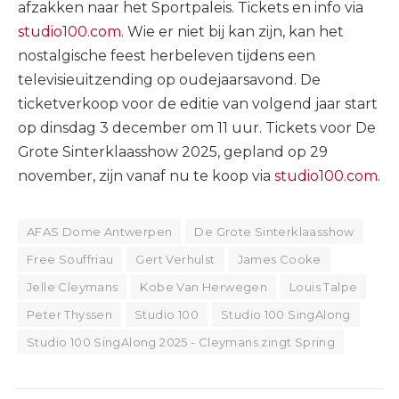
afzakken naar het Sportpaleis. Tickets en info via
studio100.com
. Wie er niet bij kan zijn, kan het
nostalgische feest herbeleven tijdens een
televisieuitzending op oudejaarsavond. De
ticketverkoop voor de editie van volgend jaar start
op dinsdag 3 december om 11 uur. Tickets voor De
Grote Sinterklaasshow 2025, gepland op 29
november, zijn vanaf nu te koop via
studio100.com
.
AFAS Dome Antwerpen
De Grote Sinterklaasshow
Free Souffriau
Gert Verhulst
James Cooke
Jelle Cleymans
Kobe Van Herwegen
Louis Talpe
Peter Thyssen
Studio 100
Studio 100 SingAlong
Studio 100 SingAlong 2025 - Cleymans zingt Spring