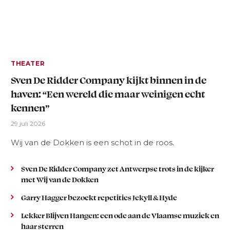
THEATER
Sven De Ridder Company kijkt binnen in de
haven: “Een wereld die maar weinigen echt
kennen”
29 juli 2026
Wij van de Dokken is een schot in de roos.
Sven De Ridder Company zet Antwerpse trots in de kijker
met Wij van de Dokken
Garry Hagger bezoekt repetities Jekyll & Hyde
Lekker Blijven Hangen: een ode aan de Vlaamse muziek en
haar sterren