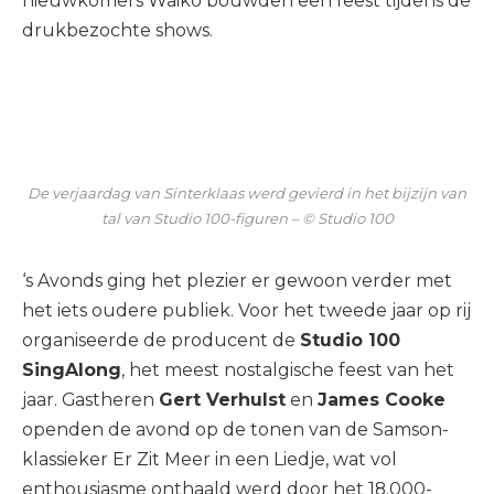
nieuwkomers Waiko bouwden een feest tijdens de
drukbezochte shows.
De verjaardag van Sinterklaas werd gevierd in het bijzijn van
tal van Studio 100-figuren – © Studio 100
‘s Avonds ging het plezier er gewoon verder met
het iets oudere publiek. Voor het tweede jaar op rij
organiseerde de producent de
Studio 100
SingAlong
, het meest nostalgische feest van het
jaar. Gastheren
Gert Verhulst
en
James Cooke
openden de avond op de tonen van de Samson-
klassieker Er Zit Meer in een Liedje, wat vol
enthousiasme onthaald werd door het 18.000-