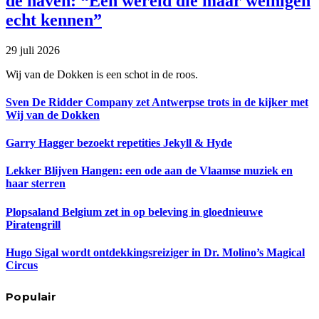
de haven: “Een wereld die maar weinigen
echt kennen”
29 juli 2026
Wij van de Dokken is een schot in de roos.
Sven De Ridder Company zet Antwerpse trots in de kijker met
Wij van de Dokken
Garry Hagger bezoekt repetities Jekyll & Hyde
Lekker Blijven Hangen: een ode aan de Vlaamse muziek en
haar sterren
Plopsaland Belgium zet in op beleving in gloednieuwe
Piratengrill
Hugo Sigal wordt ontdekkingsreiziger in Dr. Molino’s Magical
Circus
Populair