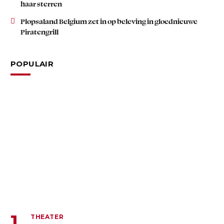
haar sterren
Plopsaland Belgium zet in op beleving in gloednieuwe
Piratengrill
POPULAIR
THEATER