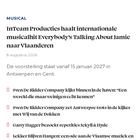
MUSICAL
InTeam Producties haalt internationale
musicalhit Everybody’s Talking About Jamie
naar Vlaanderen
8 augustus 2026
De voorstelling staat vanaf 15 januari 2027 in
Antwerpen en Gent.
Sven De Ridder Company kijkt binnen in de haven: “Een
wereld die maar weinigen echt kennen”
Sven De Ridder Company zet Antwerpse trots in de kijker
met Wij van de Dokken
Garry Hagger bezoekt repetities Jekyll & Hyde
Lekker Blijven Hangen: een ode aan de Vlaamse muziek en