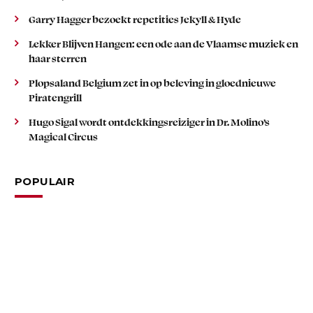
Garry Hagger bezoekt repetities Jekyll & Hyde
Lekker Blijven Hangen: een ode aan de Vlaamse muziek en
haar sterren
Plopsaland Belgium zet in op beleving in gloednieuwe
Piratengrill
Hugo Sigal wordt ontdekkingsreiziger in Dr. Molino’s
Magical Circus
POPULAIR