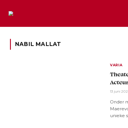
NABIL MALLAT
VARIA
Theate
Acteu
13 juni 20
Onder m
Maerevo
unieke 