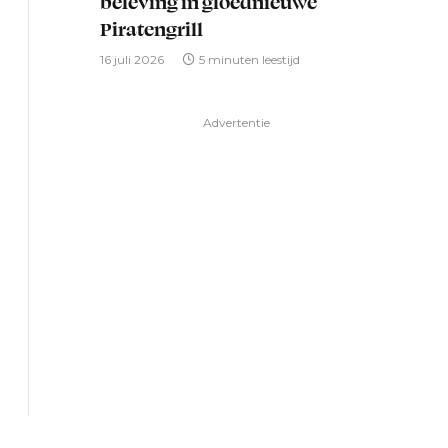
beleving in gloednieuwe
Piratengrill
16 juli 2026
5 minuten leestijd
Advertentie