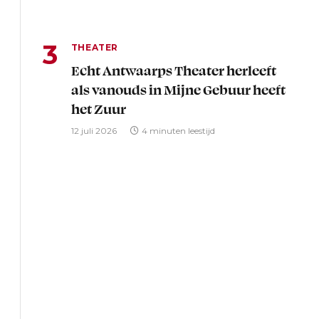
THEATER
Echt Antwaarps Theater herleeft
als vanouds in Mijne Gebuur heeft
het Zuur
12 juli 2026
4 minuten leestijd