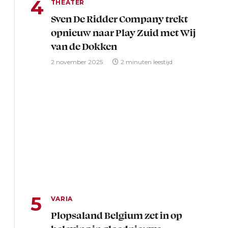
THEATER
Sven De Ridder Company trekt
opnieuw naar Play Zuid met Wij
van de Dokken
2 november 2025
2 minuten leestijd
VARIA
Plopsaland Belgium zet in op