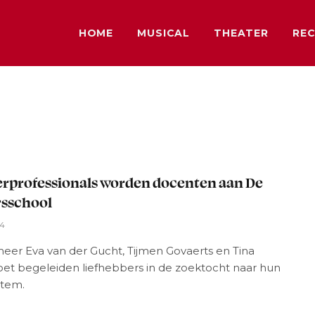
HOME
MUSICAL
THEATER
REC
rprofessionals worden docenten aan De
rsschool
24
eer Eva van der Gucht, Tijmen Govaerts en Tina
et begeleiden liefhebbers in de zoektocht naar hun
stem.