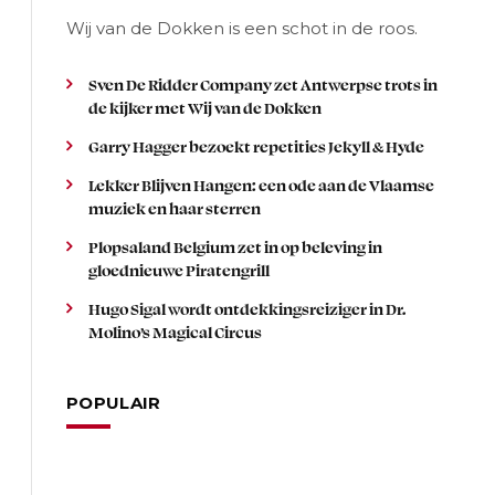
Wij van de Dokken is een schot in de roos.
Sven De Ridder Company zet Antwerpse trots in
de kijker met Wij van de Dokken
Garry Hagger bezoekt repetities Jekyll & Hyde
Lekker Blijven Hangen: een ode aan de Vlaamse
muziek en haar sterren
Plopsaland Belgium zet in op beleving in
gloednieuwe Piratengrill
Hugo Sigal wordt ontdekkingsreiziger in Dr.
Molino’s Magical Circus
POPULAIR