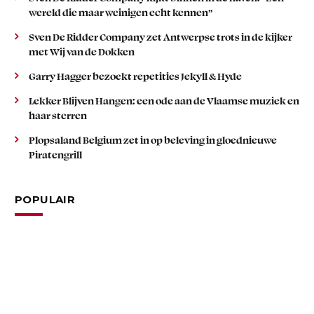
wereld die maar weinigen echt kennen”
Sven De Ridder Company zet Antwerpse trots in de kijker
met Wij van de Dokken
Garry Hagger bezoekt repetities Jekyll & Hyde
Lekker Blijven Hangen: een ode aan de Vlaamse muziek en
haar sterren
Plopsaland Belgium zet in op beleving in gloednieuwe
Piratengrill
POPULAIR