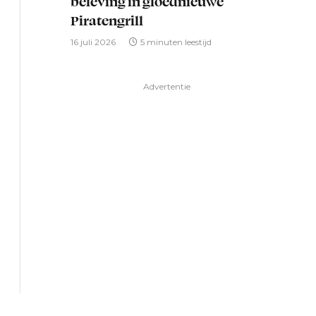
beleving in gloednieuwe
Piratengrill
16 juli 2026
5 minuten leestijd
Advertentie