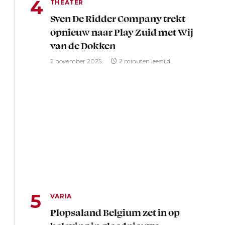
THEATER
Sven De Ridder Company trekt
opnieuw naar Play Zuid met Wij
van de Dokken
2 november 2025
2 minuten leestijd
VARIA
Plopsaland Belgium zet in op