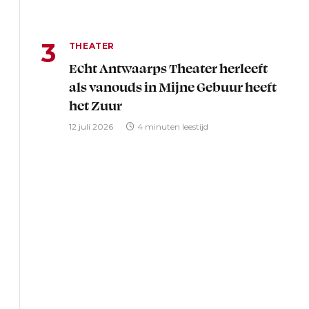
THEATER
Echt Antwaarps Theater herleeft
als vanouds in Mijne Gebuur heeft
het Zuur
12 juli 2026
4 minuten leestijd