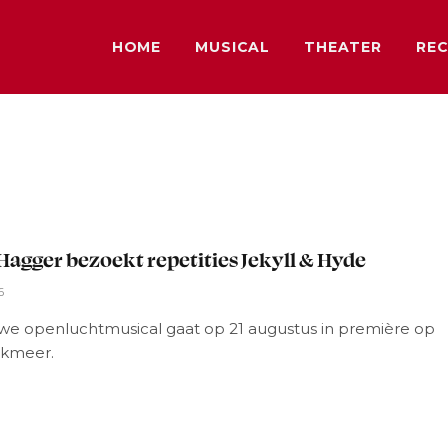
HOME
MUSICAL
THEATER
REC
L
Hagger bezoekt repetities Jekyll & Hyde
6
we openluchtmusical gaat op 21 augustus in première op
nkmeer.