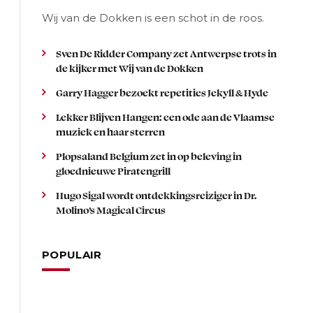
Wij van de Dokken is een schot in de roos.
Sven De Ridder Company zet Antwerpse trots in
de kijker met Wij van de Dokken
Garry Hagger bezoekt repetities Jekyll & Hyde
Lekker Blijven Hangen: een ode aan de Vlaamse
muziek en haar sterren
Plopsaland Belgium zet in op beleving in
gloednieuwe Piratengrill
Hugo Sigal wordt ontdekkingsreiziger in Dr.
Molino’s Magical Circus
POPULAIR