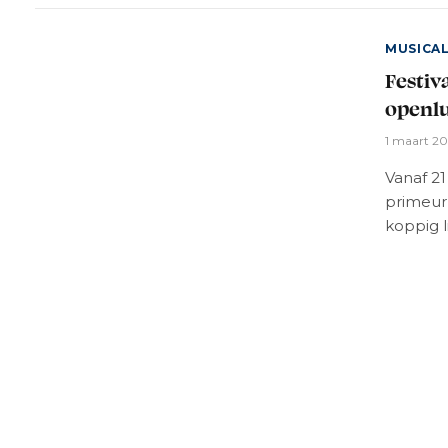
MUSICA
Festiv
openlu
1 maart 2
Vanaf 2
primeur
koppig l