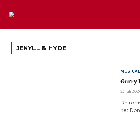
JEKYLL & HYDE
MUSICA
Garry 
23 juli 202
De nieu
het Do