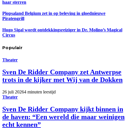
haar sterren
Plopsaland Belgium zet in op beleving in gloednieuwe
Piratengrill
Hugo Sigal wordt ontdekkingsreiziger in Dr. Molino’s Magical
Circus
Populair
Theater
Sven De Ridder Company zet Antwerpse
trots in de kijker met Wij van de Dokken
26 juli 2026
4 minuten leestijd
Theater
Sven De Ridder Company kijkt binnen in
de haven: “Een wereld die maar weinigen
echt kennen”