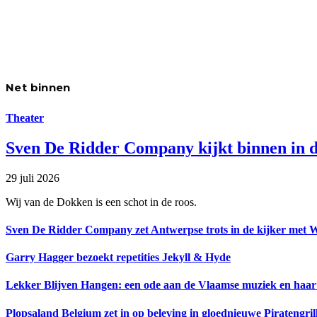
Net binnen
Theater
Sven De Ridder Company kijkt binnen in d
29 juli 2026
Wij van de Dokken is een schot in de roos.
Sven De Ridder Company zet Antwerpse trots in de kijker met 
Garry Hagger bezoekt repetities Jekyll & Hyde
Lekker Blijven Hangen: een ode aan de Vlaamse muziek en haar
Plopsaland Belgium zet in op beleving in gloednieuwe Piratengril