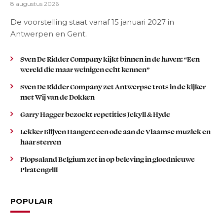
8 augustus 2026
De voorstelling staat vanaf 15 januari 2027 in
Antwerpen en Gent.
Sven De Ridder Company kijkt binnen in de haven: “Een
wereld die maar weinigen echt kennen”
Sven De Ridder Company zet Antwerpse trots in de kijker
met Wij van de Dokken
Garry Hagger bezoekt repetities Jekyll & Hyde
Lekker Blijven Hangen: een ode aan de Vlaamse muziek en
haar sterren
Plopsaland Belgium zet in op beleving in gloednieuwe
Piratengrill
POPULAIR