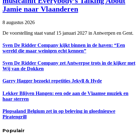
musicalhit Everybody’s Talking About
Jamie naar Vlaanderen
8 augustus 2026
De voorstelling staat vanaf 15 januari 2027 in Antwerpen en Gent.
Sven De Ridder Company kijkt binnen in de haven: “Een
wereld die maar weinigen echt kennen”
Sven De Ridder Company zet Antwerpse trots in de kijker met
Wij van de Dokken
Garry Hagger bezoekt repetities Jekyll & Hyde
Lekker Blijven Hangen: een ode aan de Vlaamse muziek en
haar sterren
Plopsaland Belgium zet in op beleving in gloednieuwe
Piratengrill
Populair