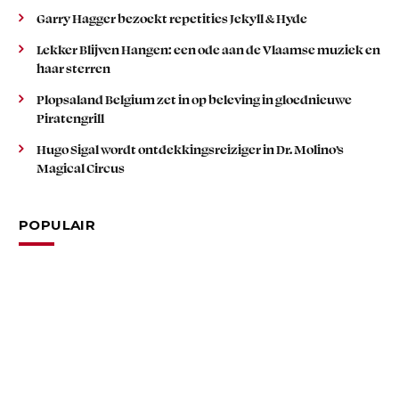
Garry Hagger bezoekt repetities Jekyll & Hyde
Lekker Blijven Hangen: een ode aan de Vlaamse muziek en
haar sterren
Plopsaland Belgium zet in op beleving in gloednieuwe
Piratengrill
Hugo Sigal wordt ontdekkingsreiziger in Dr. Molino’s
Magical Circus
POPULAIR