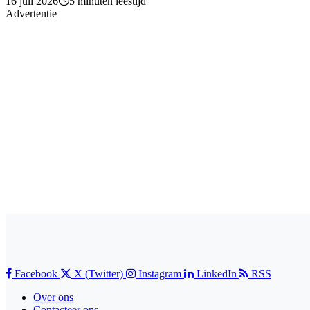
16 juli 2026
5 minuten leestijd
Advertentie
Facebook
X (Twitter)
Instagram
LinkedIn
RSS
Over ons
Contacteer ons