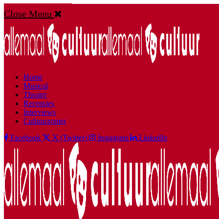
Close Menu
Home
Musical
Theater
Recensies
Interviews
Cultuurzomer
Facebook
X (Twitter)
Instagram
LinkedIn