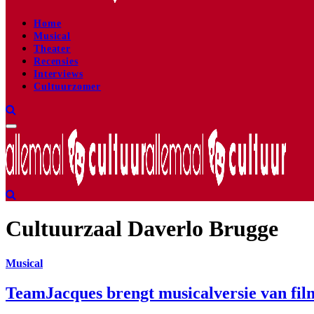
Home
Musical
Theater
Recensies
Interviews
Cultuurzomer
Cultuurzaal Daverlo Brugge
Musical
TeamJacques brengt musicalversie van f