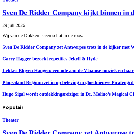
Sven De Ridder Company kijkt binnen in d
29 juli 2026
Wij van de Dokken is een schot in de roos.
Sven De Ridder Company zet Antwerpse trots in de kijker met 
Garry Hagger bezoekt repetities Jekyll & Hyde
Lekker Blijven Hangen: een ode aan de Vlaamse muziek en haar
Plopsaland Belgium zet in op beleving in gloednieuwe Piratengril
Hugo Sigal wordt ontdekkingsreiziger in Dr. Molino’s Magical C
Populair
Theater
Sven De Ridder Company zet Antwerpse tro