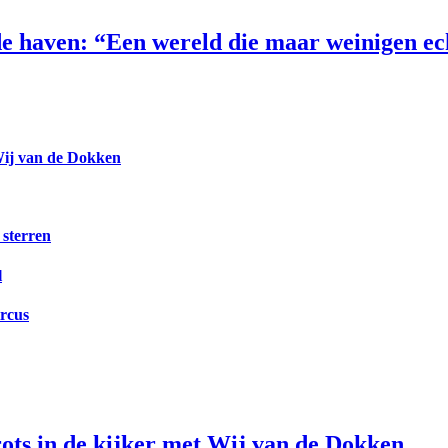
e haven: “Een wereld die maar weinigen e
Wij van de Dokken
 sterren
l
ircus
ts in de kijker met Wij van de Dokken