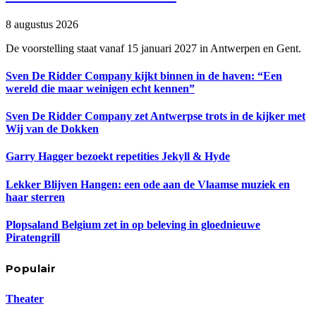
8 augustus 2026
De voorstelling staat vanaf 15 januari 2027 in Antwerpen en Gent.
Sven De Ridder Company kijkt binnen in de haven: “Een
wereld die maar weinigen echt kennen”
Sven De Ridder Company zet Antwerpse trots in de kijker met
Wij van de Dokken
Garry Hagger bezoekt repetities Jekyll & Hyde
Lekker Blijven Hangen: een ode aan de Vlaamse muziek en
haar sterren
Plopsaland Belgium zet in op beleving in gloednieuwe
Piratengrill
Populair
Theater