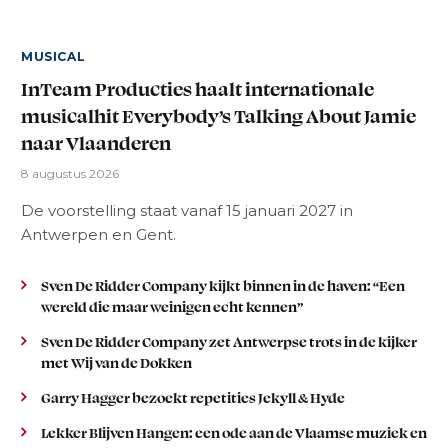
MUSICAL
InTeam Producties haalt internationale
musicalhit Everybody’s Talking About Jamie
naar Vlaanderen
8 augustus 2026
De voorstelling staat vanaf 15 januari 2027 in
Antwerpen en Gent.
Sven De Ridder Company kijkt binnen in de haven: “Een
wereld die maar weinigen echt kennen”
Sven De Ridder Company zet Antwerpse trots in de kijker
met Wij van de Dokken
Garry Hagger bezoekt repetities Jekyll & Hyde
Lekker Blijven Hangen: een ode aan de Vlaamse muziek en