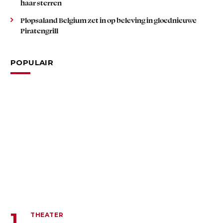
haar sterren
Plopsaland Belgium zet in op beleving in gloednieuwe
Piratengrill
POPULAIR
THEATER