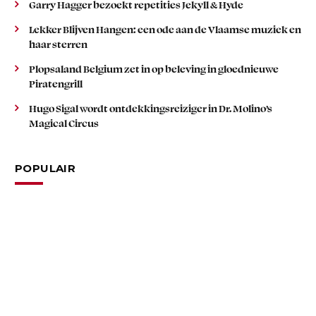
Garry Hagger bezoekt repetities Jekyll & Hyde
Lekker Blijven Hangen: een ode aan de Vlaamse muziek en
haar sterren
Plopsaland Belgium zet in op beleving in gloednieuwe
Piratengrill
Hugo Sigal wordt ontdekkingsreiziger in Dr. Molino’s
Magical Circus
POPULAIR