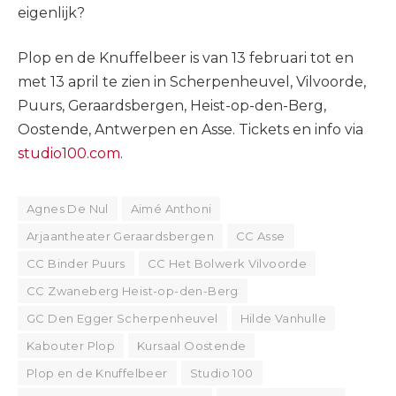
eigenlijk?
Plop en de Knuffelbeer is van 13 februari tot en
met 13 april te zien in Scherpenheuvel, Vilvoorde,
Puurs, Geraardsbergen, Heist-op-den-Berg,
Oostende, Antwerpen en Asse. Tickets en info via
studio100.com
.
Agnes De Nul
Aimé Anthoni
Arjaantheater Geraardsbergen
CC Asse
CC Binder Puurs
CC Het Bolwerk Vilvoorde
CC Zwaneberg Heist-op-den-Berg
GC Den Egger Scherpenheuvel
Hilde Vanhulle
Kabouter Plop
Kursaal Oostende
Plop en de Knuffelbeer
Studio 100