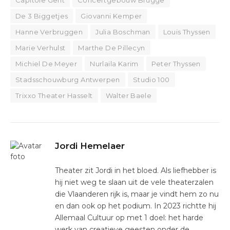
De 3 Biggetjes
Giovanni Kemper
Hanne Verbruggen
Julia Boschman
Louis Thyssen
Marie Verhulst
Marthe De Pillecyn
Michiel De Meyer
Nurlaila Karim
Peter Thyssen
Stadsschouwburg Antwerpen
Studio 100
Trixxo Theater Hasselt
Walter Baele
Jordi Hemelaer
Theater zit Jordi in het bloed. Als liefhebber is
hij niet weg te slaan uit de vele theaterzalen
die Vlaanderen rijk is, maar je vindt hem zo nu
en dan ook op het podium. In 2023 richtte hij
Allemaal Cultuur op met 1 doel: het harde
werk van creatieve geesten onder de