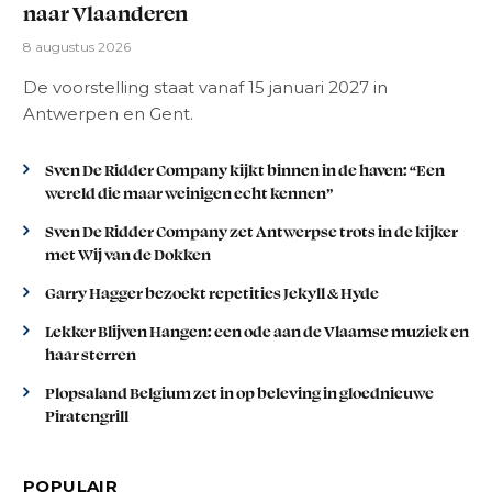
naar Vlaanderen
8 augustus 2026
De voorstelling staat vanaf 15 januari 2027 in
Antwerpen en Gent.
Sven De Ridder Company kijkt binnen in de haven: “Een
wereld die maar weinigen echt kennen”
Sven De Ridder Company zet Antwerpse trots in de kijker
met Wij van de Dokken
Garry Hagger bezoekt repetities Jekyll & Hyde
Lekker Blijven Hangen: een ode aan de Vlaamse muziek en
haar sterren
Plopsaland Belgium zet in op beleving in gloednieuwe
Piratengrill
POPULAIR