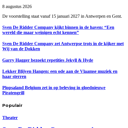
8 augustus 2026
De voorstelling staat vanaf 15 januari 2027 in Antwerpen en Gent.
Sven De Ridder Company kijkt binnen in de haven: “Een
wereld die maar weinigen echt kennen”
Sven De Ridder Company zet Antwerpse trots in de kijker met
Wij van de Dokken
Garry Hagger bezoekt repetities Jekyll & Hyde
Lekker Blijven Hangen: een ode aan de Vlaamse muziek en
haar sterren
Plopsaland Belgium zet in op beleving in gloednieuwe
Piratengrill
Populair
Theater