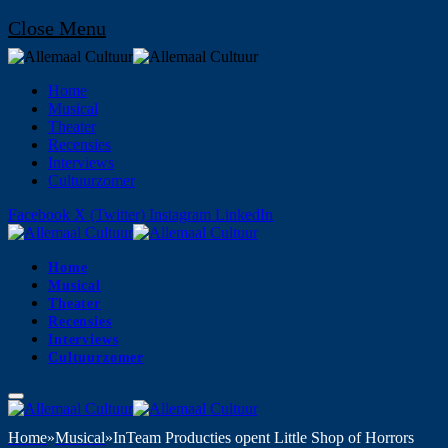
Close Menu
Home
Musical
Theater
Recensies
Interviews
Cultuurzomer
Facebook
X (Twitter)
Instagram
LinkedIn
Home
Musical
Theater
Recensies
Interviews
Cultuurzomer
Home
»
Musical
»
InTeam Producties opent Little Shop of Horrors