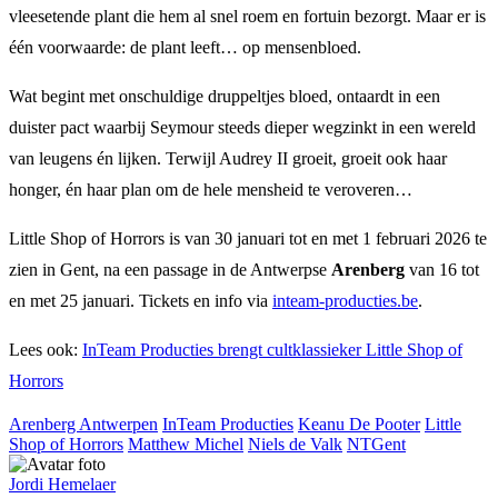
vleesetende plant die hem al snel roem en fortuin bezorgt. Maar er is
één voorwaarde: de plant leeft… op mensenbloed.
Wat begint met onschuldige druppeltjes bloed, ontaardt in een
duister pact waarbij Seymour steeds dieper wegzinkt in een wereld
van leugens én lijken. Terwijl Audrey II groeit, groeit ook haar
honger, én haar plan om de hele mensheid te veroveren…
Little Shop of Horrors is van 30 januari tot en met 1 februari 2026 te
zien in Gent, na een passage in de Antwerpse
Arenberg
van 16 tot
en met 25 januari. Tickets en info via
inteam-producties.be
.
Lees ook:
InTeam Producties brengt cultklassieker Little Shop of
Horrors
Arenberg Antwerpen
InTeam Producties
Keanu De Pooter
Little
Shop of Horrors
Matthew Michel
Niels de Valk
NTGent
Jordi Hemelaer