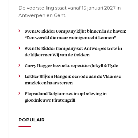
De voorstelling staat vanaf 15 januari 2027 in
Antwerpen en Gent.
Sven De Ridder Company kijkt binnen in de haven:
“Een wereld die maar weinigen echt kennen”
Sven De Ridder Company zet Antwerpse trots in
de kijker met Wij van de Dokken
Garry Hagger bezoekt repetities Jekyll & Hyde
Lekker Blijven Hangen: een ode aan de Vlaamse
muziek en haar sterren
Plopsaland Belgium zet in op beleving in
gloednieuwe Piratengrill
POPULAIR