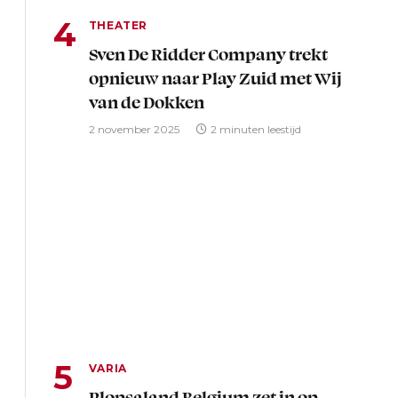
THEATER
Sven De Ridder Company trekt
opnieuw naar Play Zuid met Wij
van de Dokken
2 november 2025
2 minuten leestijd
VARIA
Plopsaland Belgium zet in op