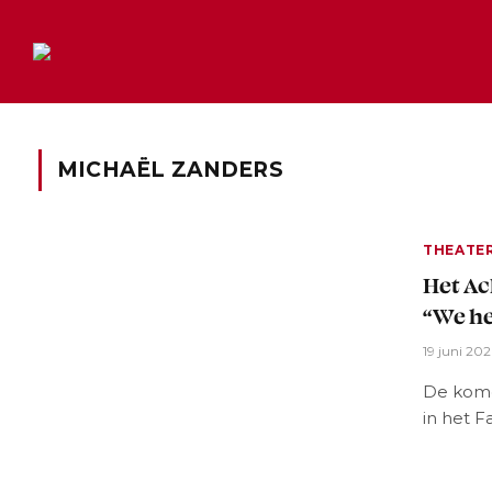
MICHAËL ZANDERS
THEATE
Het Ac
“We he
19 juni 20
De kome
in het F