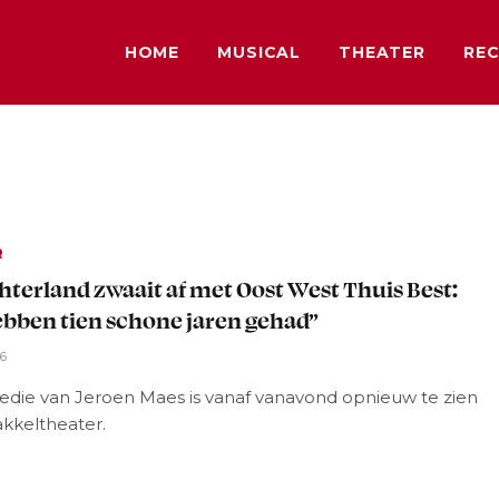
HOME
MUSICAL
THEATER
REC
R
hterland zwaait af met Oost West Thuis Best:
bben tien schone jaren gehad”
26
die van Jeroen Maes is vanaf vanavond opnieuw te zien
akkeltheater.