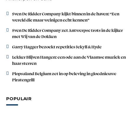
Sven De Ridder Company kijkt binnen in de haven: “Een
wereld die maar weinigen echt kennen”
Sven De Ridder Company zet Antwerpse trots in de kijker
met Wij van de Dokken
Garry Hagger bezoekt repetities Jekyll & Hyde
Lekker Blijven Hangen: een ode aan de Vlaamse muziek en
haar sterren
Plopsaland Belgium zet in op beleving in gloednieuwe
Piratengrill
POPULAIR