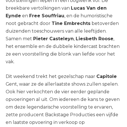
voorstellingen liepen in een oogwenk vol. De
breekbare vertolkingen van
Lucas Van den
Eynde
en
Free Souffriau
, en de humoristische
noot gebracht door
Tine Embrechts
betoverden
duizenden toeschouwers van alle leeftijden.
Samen met
Pieter Casteleyn
,
Liesbeth Roose
,
het ensemble en de dubbele kindercast brachten
ze een voorstelling die blonk van liefde voor het
vak.
Dit weekend trekt het gezelschap naar
Capitole
Gent, waar ze de allerlaatste shows zullen spelen.
Ook hier verkochten de vier eerder geplande
opvoeringen al uit. Om iedereen de kans te geven
om deze legendarische voorstelling te ervaren,
zette producent Backstage Producties een vijfde
en laatste opvoering in verkoop op