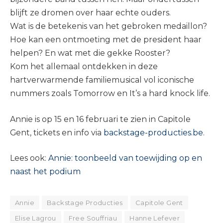
blijft ze dromen over haar echte ouders.
Wat is de betekenis van het gebroken medaillon?
Hoe kan een ontmoeting met de president haar
helpen? En wat met die gekke Rooster?
Kom het allemaal ontdekken in deze
hartverwarmende familiemusical vol iconische
nummers zoals Tomorrow en It’s a hard knock life.
Annie is op 15 en 16 februari te zien in Capitole
Gent, tickets en info via
backstage-producties.be
.
Lees ook:
Annie: toonbeeld van toewijding op en
naast het podium
Annie
Backstage Producties
Capitole Gent
Elise Lagrou
Free Souffriau
Hanne Lefever