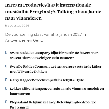
InTeam Producties haalt internationale
musicalhit Everybody’s Talking About Jamie
naar Vlaanderen
8 augustus 2026
De voorstelling staat vanaf 15 januari 2027 in
Antwerpen en Gent.
Sven De Ridder Company kijkt binnen in de haven: “Een
wereld die maar weinigen echt kennen”
Sven De Ridder Company zet Antwerpse trots in de kijker
met Wij van de Dokken
Garry Hagger bezoekt repetities Jekyll & Hyde
Lekker Blijven Hangen: een ode aan de Vlaamse muziek en
haar sterren
Plopsaland Belgium zet in op beleving in gloednieuwe
Piratengrill