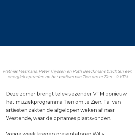
Mathias Mesmans, Peter Thyssen en Ruth Beeckmans brachten een
energiek optreden op het podium van Tien om te Zien - © VTM
Deze zomer brengt televisiezender VTM opnieuw
het muziekprogramma Tien om te Zien. Tal van
artiesten zakten de afgelopen weken af naar
Westende, waar de opnames plaatsvonden.
Vorige week kregen presentatoren Willy