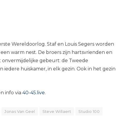
Eerste Wereldoorlog. Staf en Louis Segers worden
n een warm nest. De broers zijn hartsvrienden en
t onvermijdelijke gebeurt: de Tweede
n iedere huiskamer, in elk gezin. Ook in het gezin
n info via
40-45.live
.
Jonas Van Geel
Steve Willaert
Studio 100