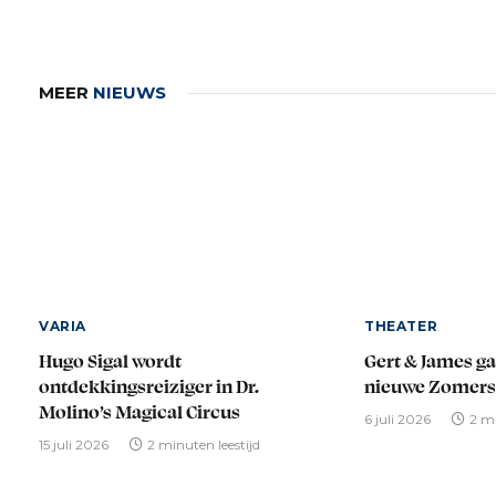
MEER
NIEUWS
VARIA
THEATER
Hugo Sigal wordt
Gert & James ga
ontdekkingsreiziger in Dr.
nieuwe Zomer
Molino’s Magical Circus
6 juli 2026
2 mi
15 juli 2026
2 minuten leestijd