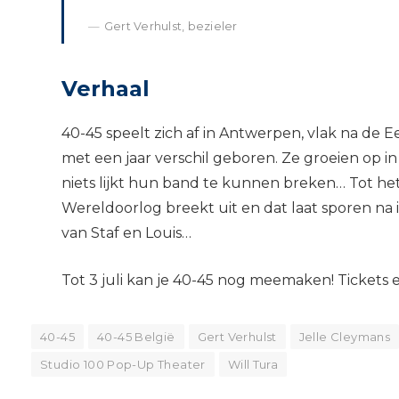
Gert Verhulst, bezieler
Verhaal
40-45 speelt zich af in Antwerpen, vlak na de 
met een jaar verschil geboren. Ze groeien op i
niets lijkt hun band te kunnen breken… Tot he
Wereldoorlog breekt uit en dat laat sporen na i
van Staf en Louis…
Tot 3 juli kan je 40-45 nog meemaken! Tickets e
40-45
40-45 België
Gert Verhulst
Jelle Cleymans
Studio 100 Pop-Up Theater
Will Tura