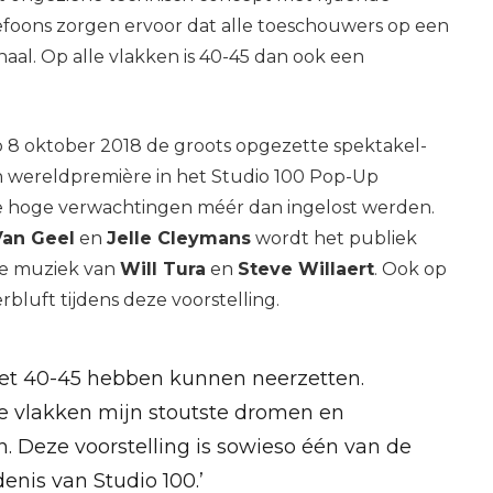
lefoons zorgen ervoor dat alle toeschouwers op een
al. Op alle vlakken is 40-45 dan ook een
p 8 oktober 2018 de groots opgezette spektakel-
jn wereldpremière in het Studio 100 Pop-Up
de hoge verwachtingen méér dan ingelost werden.
Van Geel
en
Jelle Cleymans
wordt het publiek
de muziek van
Will Tura
en
Steve Willaert
. Ook op
bluft tijdens deze voorstelling.
met 40-45 hebben kunnen neerzetten.
le vlakken mijn stoutste dromen en
. Deze voorstelling is sowieso één van de
enis van Studio 100.’