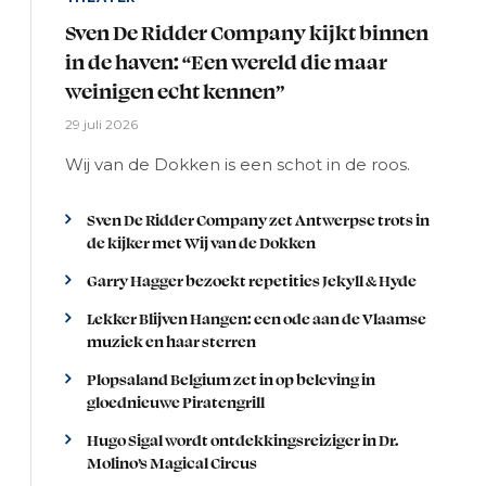
Sven De Ridder Company kijkt binnen
in de haven: “Een wereld die maar
weinigen echt kennen”
29 juli 2026
Wij van de Dokken is een schot in de roos.
Sven De Ridder Company zet Antwerpse trots in
de kijker met Wij van de Dokken
Garry Hagger bezoekt repetities Jekyll & Hyde
Lekker Blijven Hangen: een ode aan de Vlaamse
muziek en haar sterren
Plopsaland Belgium zet in op beleving in
gloednieuwe Piratengrill
Hugo Sigal wordt ontdekkingsreiziger in Dr.
Molino’s Magical Circus