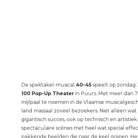
De spektakel-musical
40-45
speelt op zondag 3 
100 Pop-Up Theater
in Puurs. Met meer dan 7
mijlpaal te noemen in de Vlaamse musicalgeschi
land massaal zoveel bezoekers. Niet alleen wat 
gigantisch succes, ook op technisch en artisti
spectaculaire scènes met heel wat special effe
pakkende beelden die naar de keel grijpen. H