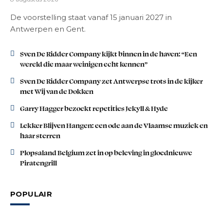
De voorstelling staat vanaf 15 januari 2027 in
Antwerpen en Gent.
Sven De Ridder Company kijkt binnen in de haven: “Een
wereld die maar weinigen echt kennen”
Sven De Ridder Company zet Antwerpse trots in de kijker
met Wij van de Dokken
Garry Hagger bezoekt repetities Jekyll & Hyde
Lekker Blijven Hangen: een ode aan de Vlaamse muziek en
haar sterren
Plopsaland Belgium zet in op beleving in gloednieuwe
Piratengrill
POPULAIR