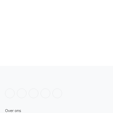
Facebook
X
Instagram
LinkedIn
RSS
(Twitter)
Over ons