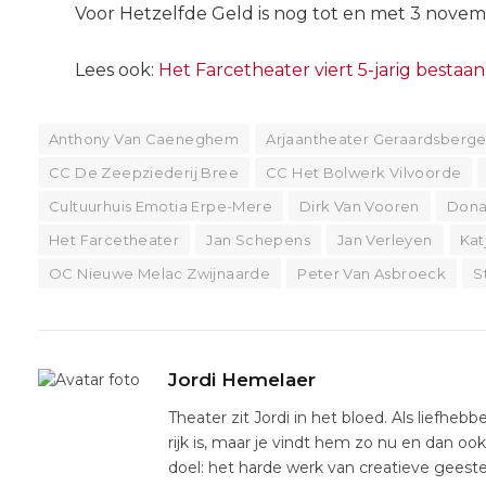
Voor Hetzelfde Geld is nog tot en met 3 novembe
Lees ook:
Het Farcetheater viert 5-jarig bestaa
Anthony Van Caeneghem
Arjaantheater Geraardsberg
CC De Zeepziederij Bree
CC Het Bolwerk Vilvoorde
Cultuurhuis Emotia Erpe-Mere
Dirk Van Vooren
Dona
Het Farcetheater
Jan Schepens
Jan Verleyen
Kat
OC Nieuwe Melac Zwijnaarde
Peter Van Asbroeck
S
Jordi Hemelaer
Theater zit Jordi in het bloed. Als liefhebb
rijk is, maar je vindt hem zo nu en dan oo
doel: het harde werk van creatieve gees