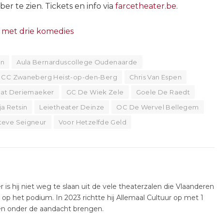
r te zien. Tickets en info via
farcetheater.be
.
n met drie komedies
en
Aula Bernarduscollege Oudenaarde
CC Zwaneberg Heist-op-den-Berg
Chris Van Espen
at Deriemaeker
GC De Wiek Zele
Goele De Raedt
ja Retsin
Leietheater Deinze
OC De Wervel Bellegem
teve Seigneur
Voor Hetzelfde Geld
er is hij niet weg te slaan uit de vele theaterzalen die Vlaanderen
k op het podium. In 2023 richtte hij Allemaal Cultuur op met 1
ten onder de aandacht brengen.