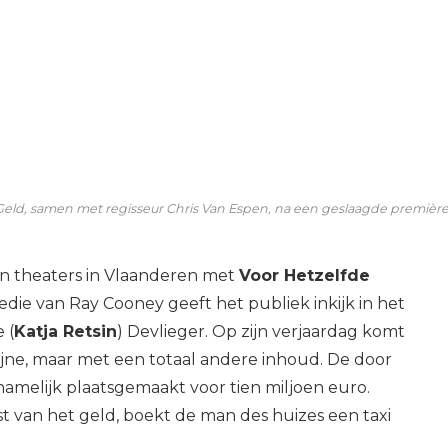
Geld, samen met regisseur Chris Van Espen, na een geslaagde première 
an theaters in Vlaanderen met
Voor Hetzelfde
die van Ray Cooney geeft het publiek inkijk in het
 (
Katja Retsin
) Devlieger. Op zijn verjaardag komt
zijne, maar met een totaal andere inhoud. De door
elijk plaatsgemaakt voor tien miljoen euro.
 van het geld, boekt de man des huizes een taxi