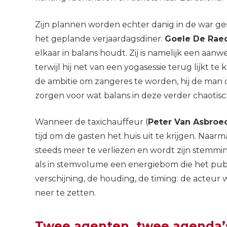
Zijn plannen worden echter danig in de war g
het geplande verjaardagsdiner.
Goele De Rae
elkaar in balans houdt. Zij is namelijk een aan
terwijl hij net van een yogasessie terug lijkt 
de ambitie om zangeres te worden, hij de man 
zorgen voor wat balans in deze verder chaotisch
Wanneer de taxichauffeur (
Peter Van Asbroe
tijd om de gasten het huis uit te krijgen. Naarm
steeds meer te verliezen en wordt zijn stemmin
als in stemvolume een energiebom die het pub
verschijning, de houding, de timing: de acteur
neer te zetten.
Twee agenten, twee agenda’