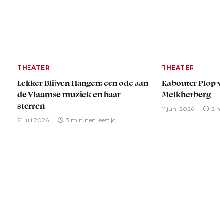
THEATER
THEATER
Lekker Blijven Hangen: een ode aan
Kabouter Plop v
de Vlaamse muziek en haar
Melkherberg
sterren
11 juni 2026
2 m
21 juli 2026
3 minuten leestijd