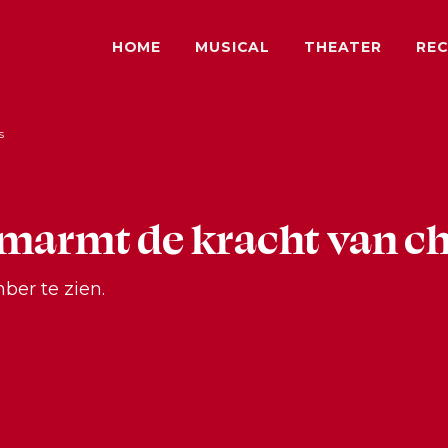
HOME
MUSICAL
THEATER
REC
s
omarmt de kracht van c
er te zien.