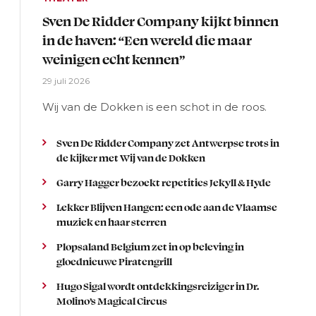
Sven De Ridder Company kijkt binnen
in de haven: “Een wereld die maar
weinigen echt kennen”
29 juli 2026
Wij van de Dokken is een schot in de roos.
Sven De Ridder Company zet Antwerpse trots in
de kijker met Wij van de Dokken
Garry Hagger bezoekt repetities Jekyll & Hyde
Lekker Blijven Hangen: een ode aan de Vlaamse
muziek en haar sterren
Plopsaland Belgium zet in op beleving in
gloednieuwe Piratengrill
Hugo Sigal wordt ontdekkingsreiziger in Dr.
Molino’s Magical Circus