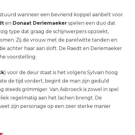
estuurd wanneer een bevriend koppel aanbelt voor
dt
en
Donaat Deriemaeker
spelen een duo dat
wezig type dat graag de schijnwerpers opzoekt,
te komen. Zij de vrouw met de parelwitte tanden en
die achter haar aan sloft. De Raedt en Deriemaeker
e voorstelling.
ck
) voor de deur staat is het volgens Sylvain hoog
ate de tijd vordert, begint de man zijn geduld
g steeds grimmiger. Van Asbroeck is zowel in spel
liek regelmatig aan het lachen brengt. De
 weet zijn personage op een zeer sterke manier
s