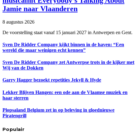
musicalhit Everybody’s Talking About
Jamie naar Vlaanderen
8 augustus 2026
De voorstelling staat vanaf 15 januari 2027 in Antwerpen en Gent.
Sven De Ridder Company kijkt binnen in de haven: “Een
wereld die maar weinigen echt kennen”
Sven De Ridder Company zet Antwerpse trots in de kijker met
Wij van de Dokken
Garry Hagger bezoekt repetities Jekyll & Hyde
Lekker Blijven Hangen: een ode aan de Vlaamse muziek en
haar sterren
Plopsaland Belgium zet in op beleving in gloednieuwe
Piratengrill
Populair