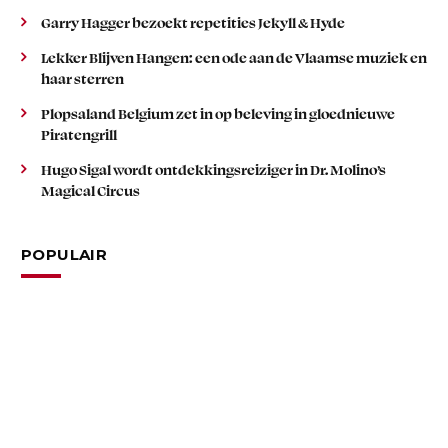
Garry Hagger bezoekt repetities Jekyll & Hyde
Lekker Blijven Hangen: een ode aan de Vlaamse muziek en
haar sterren
Plopsaland Belgium zet in op beleving in gloednieuwe
Piratengrill
Hugo Sigal wordt ontdekkingsreiziger in Dr. Molino’s
Magical Circus
POPULAIR