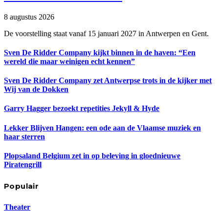
8 augustus 2026
De voorstelling staat vanaf 15 januari 2027 in Antwerpen en Gent.
Sven De Ridder Company kijkt binnen in de haven: “Een
wereld die maar weinigen echt kennen”
Sven De Ridder Company zet Antwerpse trots in de kijker met
Wij van de Dokken
Garry Hagger bezoekt repetities Jekyll & Hyde
Lekker Blijven Hangen: een ode aan de Vlaamse muziek en
haar sterren
Plopsaland Belgium zet in op beleving in gloednieuwe
Piratengrill
Populair
Theater