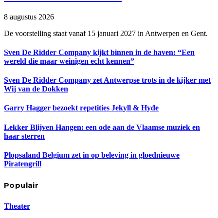
8 augustus 2026
De voorstelling staat vanaf 15 januari 2027 in Antwerpen en Gent.
Sven De Ridder Company kijkt binnen in de haven: “Een
wereld die maar weinigen echt kennen”
Sven De Ridder Company zet Antwerpse trots in de kijker met
Wij van de Dokken
Garry Hagger bezoekt repetities Jekyll & Hyde
Lekker Blijven Hangen: een ode aan de Vlaamse muziek en
haar sterren
Plopsaland Belgium zet in op beleving in gloednieuwe
Piratengrill
Populair
Theater