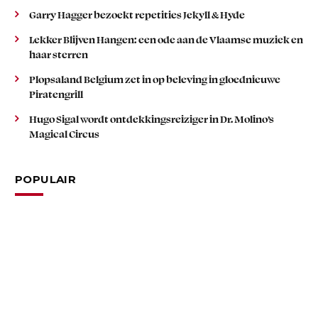
Garry Hagger bezoekt repetities Jekyll & Hyde
Lekker Blijven Hangen: een ode aan de Vlaamse muziek en
haar sterren
Plopsaland Belgium zet in op beleving in gloednieuwe
Piratengrill
Hugo Sigal wordt ontdekkingsreiziger in Dr. Molino’s
Magical Circus
POPULAIR