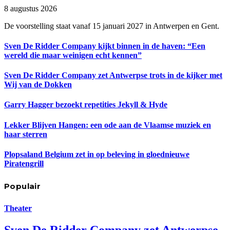
8 augustus 2026
De voorstelling staat vanaf 15 januari 2027 in Antwerpen en Gent.
Sven De Ridder Company kijkt binnen in de haven: “Een
wereld die maar weinigen echt kennen”
Sven De Ridder Company zet Antwerpse trots in de kijker met
Wij van de Dokken
Garry Hagger bezoekt repetities Jekyll & Hyde
Lekker Blijven Hangen: een ode aan de Vlaamse muziek en
haar sterren
Plopsaland Belgium zet in op beleving in gloednieuwe
Piratengrill
Populair
Theater
Sven De Ridder Company zet Antwerpse